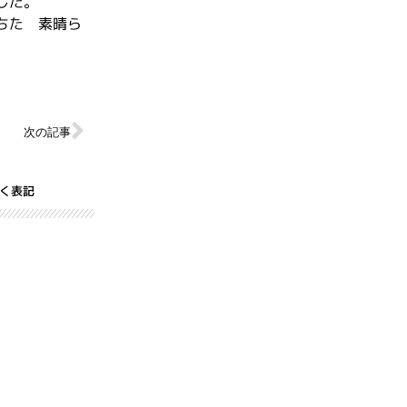
した。
ちた 素晴ら
次の記事
く表記